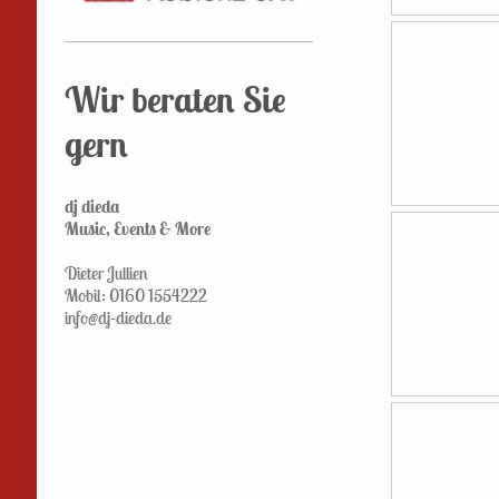
Wir beraten Sie
gern
dj dieda
Music, Events & More
Dieter Jullien
Mobil: 0160 1554222
info@dj-dieda.de