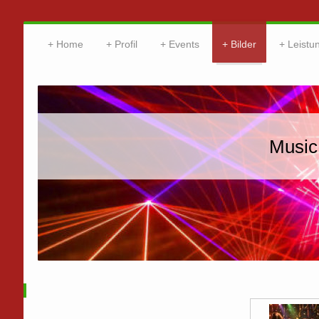
Home
Profil
Events
Bilder
Leistu
Music, Ev